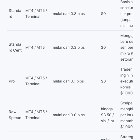
Basis serb
sebelum na
Standa
MT4 / MT5 /
mulai dari 0.3 pips
$0
tier profesi
rd
Terminal
(tanpa set
minimum)
Menguji str
baru denga
Standa
MT4 / MT5
mulai dari 0.3 pips
$0
sen beruku
rd Cent
mikro (tan
setoran mi
Trader akti
ingin instan
MT4 / MT5 /
Pro
mulai dari 0.1 pips
$0
execution 
Terminal
komisi (mul
$1,000)
Scalper ya
hingga
menghitung
Raw
MT4 / MT5 /
mulai dari 0.0 pips
$3.50 /
per lot ata
Spread
Terminal
sisi / lot
mentah (mu
$1,000)
Strategi y
mulai