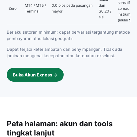
sensitif te
MT4 / MT5 /
0.0 pips pada pasangan
dari
Zero
spread di
Terminal
mayor
$0.20 /
instrumen 
sisi
(mulai $1,
Berlaku setoran minimum; dapat bervariasi tergantung metode
pembayaran atau lokasi geografis.
Dapat terjadi keterlambatan dan penyimpangan. Tidak ada
jaminan mengenai kecepatan atau ketepatan eksekusi.
Buka Akun Exness →
Peta halaman: akun dan tools
tingkat lanjut